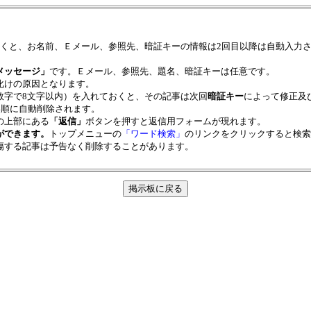
だくと、お名前、Ｅメール、参照先、暗証キーの情報は2回目以降は自動入力
メッセージ」
です。Ｅメール、参照先、題名、暗証キーは任意です。
化けの原因となります。
数字で8文字以内）を入れておくと、その記事は次回
暗証キー
によって修正及
い順に自動削除されます。
の上部にある
「返信」
ボタンを押すと返信用フォームが現れます。
ができます。
トップメニューの
「ワード検索」
のリンクをクリックすると検索
傷する記事は予告なく削除することがあります。