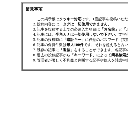
留意事項
この掲示板は
クッキー対応
です。1度記事を投稿いた
投稿内容には、
タグは一切使用できません。
記事を投稿する上での必須入力項目は
「お名前」
と
「
記事には、
半角カナは一切使用しないで下さい。
文字
記事の投稿時に
「暗証キー」
に任意のパスワード（英
記事の保持件数は
最大100件
です。それを超えると古
既存の記事に
「返信」
をすることができます。各記事
過去の投稿記事から
「キーワード」によって簡易検索
管理者が著しく不利益と判断する記事や他人を誹謗中