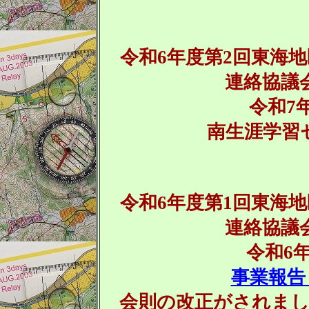
令和6年度第2回東海
連絡協議
令和7年
南生涯学習
令和6年度第1回東海
連絡協議
令和6年
事業報
会則の改正がされま