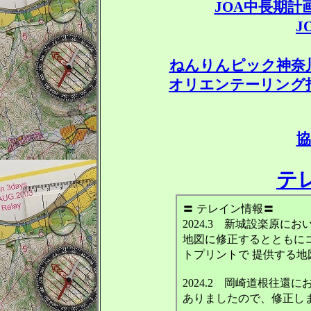
JOA中長期
J
ねんりんピック神奈
オリエンテーリング
協
テ