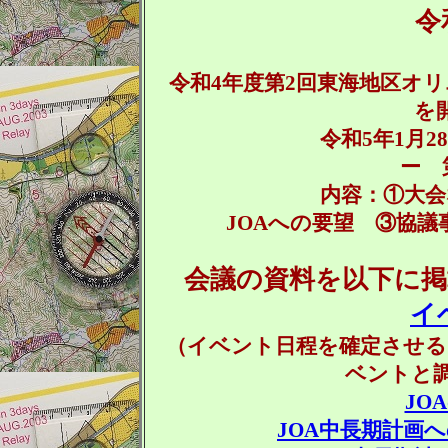
令和5年７
令和4年度第2回東海地区オ
を
令和5年1月28日（
ー 
内容：①大会などの日
JOAへの要望 ③協
会議の資料を以下に
イ
（イベント日程を確定させる
ベントと
JO
JOA中長期計画