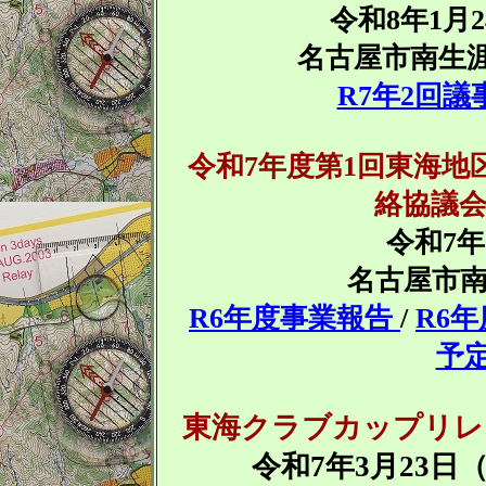
令和8年1月24
名古屋市南生涯
R7年2回議
令和7年度第1回東海
絡協議
令和7年7
名古屋市
R6年度事業報告
/
R6
予
東海クラブカップリレ
令和7年3月23日