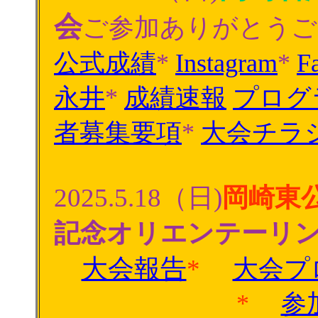
会
ご参加ありがとうご
公式成績
*
Instagram
*
F
永井
*
成績速報
プログ
者募集要項
*
大会チラ
2025.5.18（日)
岡崎東
記念オリエンテーリ
大会報告
*
大会プ
*
参