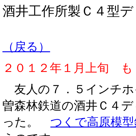
酒井工作所製Ｃ４型デ
（戻る）
２０１２年１月上旬 も
友人の７．５インチホ
曽森林鉄道の酒井Ｃ４デ
った。
つくで高原模型