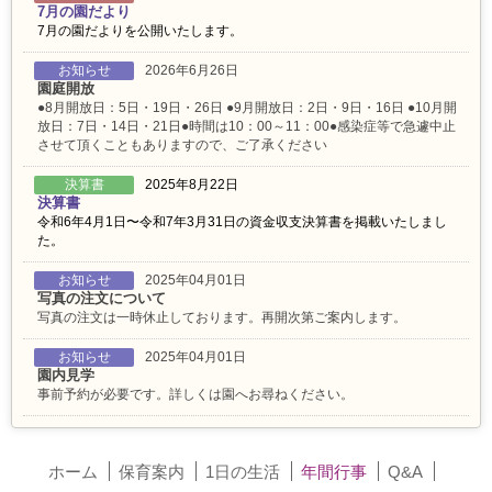
7月の園だより
7月の園だよりを公開いたします。
お知らせ
2026年6月26日
園庭開放
●8月開放日：5日・19日・26日 ●9月開放日：2日・9日・16日 ●10月開
放日：7日・14日・21日●時間は10：00～11：00●感染症等で急遽中止
させて頂くこともありますので、ご了承ください
決算書
2025年8月22日
決算書
令和6年4月1日〜令和7年3月31日の資金収支決算書を掲載いたしまし
た。
お知らせ
2025年04月01日
写真の注文について
写真の注文は一時休止しております。再開次第ご案内します。
お知らせ
2025年04月01日
園内見学
事前予約が必要です。詳しくは園へお尋ねください。
ホーム
保育案内
1日の生活
年間行事
Q&A