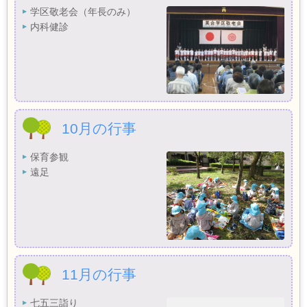
学区敬老会（年長のみ）
内科健診
10月の行事
保育参観
遠足
11月の行事
七五三詣り