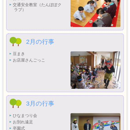
交通安全教室（たんぽぽク
ラブ）
2月の行事
豆まき
お店屋さんごっこ
3月の行事
ひなまつり会
お別れ遠足
卒園式