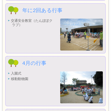
年に2回ある行事
交通安全教室（たんぽぽク
ラブ）
4月の行事
入園式
移動動物園