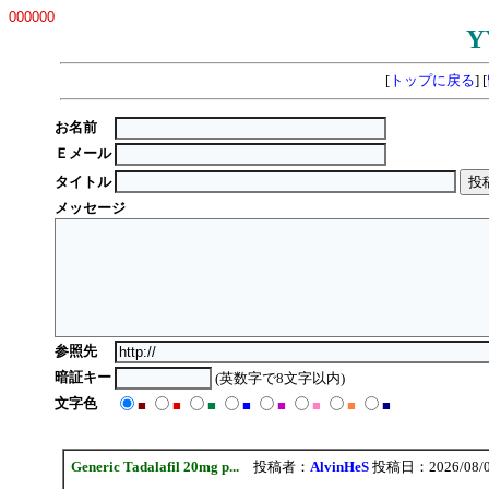
000000
Y
[
トップに戻る
] [
お名前
Ｅメール
タイトル
メッセージ
参照先
暗証キー
(英数字で8文字以内)
文字色
■
■
■
■
■
■
■
■
Generic Tadalafil 20mg p...
投稿者：
AlvinHeS
投稿日：2026/08/09