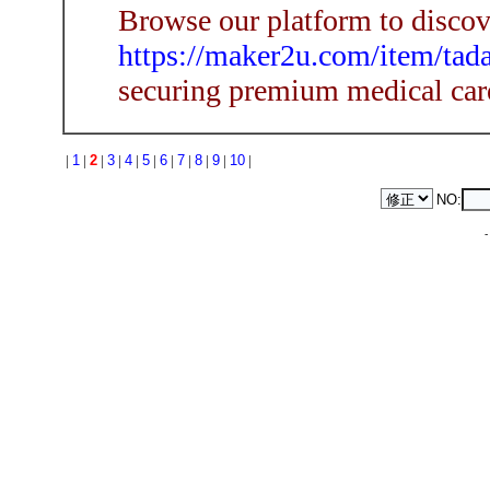
Browse our platform to discove
https://maker2u.com/item/tada
securing premium medical car
|
1
|
2
|
3
|
4
|
5
|
6
|
7
|
8
|
9
|
10
|
NO: