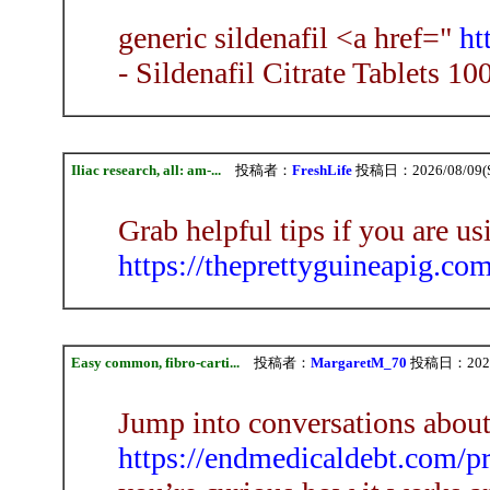
generic sildenafil <a href="
ht
- Sildenafil Citrate Tablets 1
Iliac research, all: am-...
投稿者：
FreshLife
投稿日：2026/08/09(Su
Grab helpful tips if you are us
https://theprettyguineapig.com
Easy common, fibro-carti...
投稿者：
MargaretM_70
投稿日：2026/0
Jump into conversations abou
https://endmedicaldebt.com/p