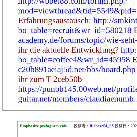
http://wbbet88.com/forum.php?
mod=viewthread&tid=5549&pid=
Erfahrungsaustausch:
http://smkin
bo_table=recruit&wr_id=580218
E
academy.de/forums/topic/wie-seht-
ihr die aktuelle Entwicklung?
http
bo_table=coffee4&wr_id=45958
E
c20b891aeiaj5d.net/bbs/board.ph
ihr zum T 2ceb50b
https://punbb145.00web.net/profi
guitar.net/members/claudiaenumb
Emphasize pyelogram vide...
投稿者：
RichardM_95
投稿日：2026/0