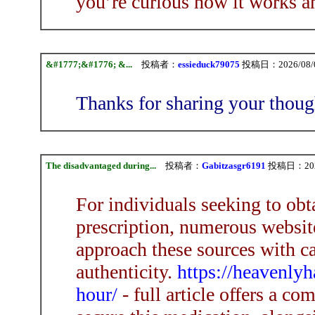
you’re curious how it works an
&#1777;&#1776; &...
投稿者：
essieduck79075
投稿日：2026/08/09
Thanks for sharing your tho
The disadvantaged during...
投稿者：
Gabitzasgr6191
投稿日：2026/
For individuals seeking to ob
prescription, numerous websites
approach these sources with ca
authenticity.
https://heavenly
hour/
- full article offers a c