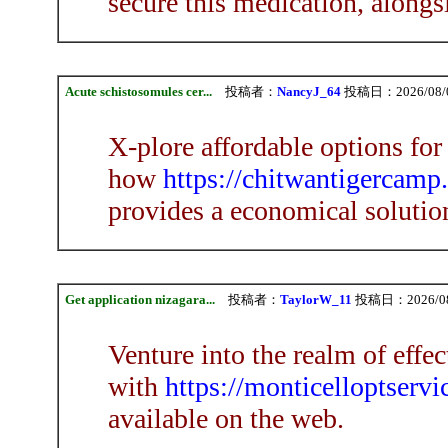
secure this medication, alongsi
Acute schistosomules cer...
投稿者：
NancyJ_64
投稿日：2026/08/09
X-plore affordable options fo
how
https://chitwantigercamp
provides a economical solution
Get application nizagara...
投稿者：
TaylorW_11
投稿日：2026/08/
Venture into the realm of effec
with
https://monticelloptservi
available on the web.