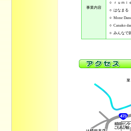
○
ｒｕｍｉ
事業内容
○
はなまる
○
Mone D
○
Canako 
○
みんなで