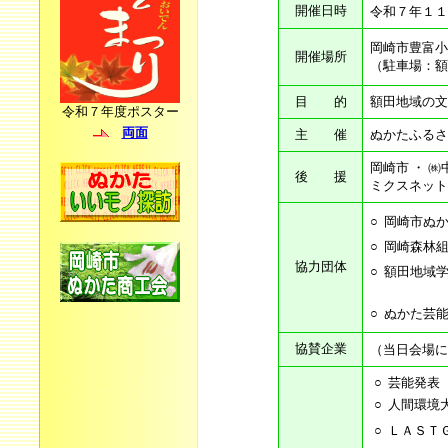
開催日時
令和７年１１
岡崎市豊富小
開催場所
（駐車場：額
目 的
額田地域の文
令和７年度ポスター
両面
主 催
ぬかたふるさ
岡崎市 ・ ㈱
後 援
ミクスネット
○
岡崎市ぬ
○
岡崎森林
協力団体
○
額田地域
○
ぬかた芸
協賛企業
（当日会場に
○
芸能発表
○
人間環境
○
ＬＡＳＴ