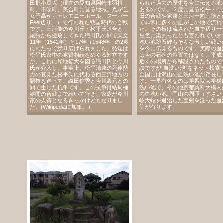
田郡小豆坂（現在の愛知県岡崎市羽根
られた過去の歴史を今に伝える地
町、不吹町、美合町に亘る地域。光が丘
あるのです。２度に亘る松平・今
女子高からセレモニーホール、スーパー
田の合戦や家康と三河一向宗徒と
Feel辺り。）で行われた戦国時代の合戦
で非常に多くの血がこの地で流れ
です。三河側の今川氏・松平氏連合と、
た。その様は流された血で辺り一
尾張から侵攻してきた織田氏の間で天文
豆色に染まったとも言われていま
11年（1542年）と17年（1548年）の2度
洗い池跡石碑もそんな激しい戦い
にわたって繰り広げられました。発端は
を今に伝えるものです。実際の血
松平氏家中の家督相続をめぐる対立です
は今の石碑の位置ではなく、平成
が、これに領地拡大を図る織田氏と今川
近くの場所から移設されたもので
氏が介入し、事実上、松平清康の死後勢
談ですが”血洗い池”をネット検索
力の衰えた松平氏に代わる西三河地方の
全国には沢山の血洗い池が存在し
覇権を巡って、織田信秀と今川義元との
す。一番有名なのは学習院大学構
間で生じた抗争です。この抗争は結局桶
洗い池で、その他京都薬科大構内
狭間の合戦まで続いて行き、家康が今川
の血洗い池、岡山の周匝（すさい
家の人質となるきっかけともなりまし
岐大蛇を退治した宝剣を洗った血
た。(Wikipediaに加筆。）
等が有ります。