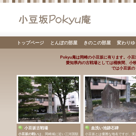
トップページ
とんぼの部屋
きのこの部屋
変わりゆ
Pokyu庵は岡崎の小豆坂に有ります。小
愛知県内の古戦場としては桶狭間、小
では小豆坂の
小豆坂古戦場
血洗い池跡石碑
小豆坂の戦い
は、岡崎城に近い三河国額
小豆坂とは優雅な地名ですが、実